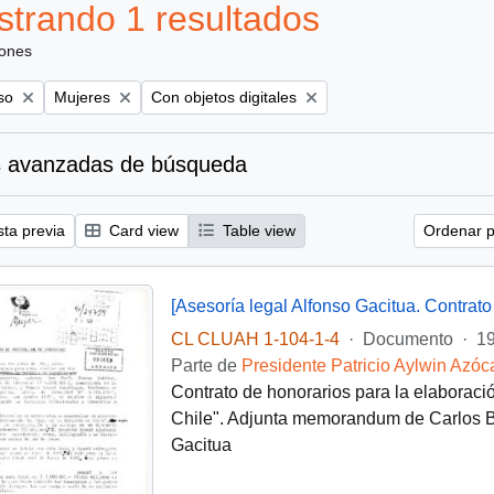
trando 1 resultados
iones
Remove filter:
Remove filter:
so
Mujeres
Con objetos digitales
 avanzadas de búsqueda
sta previa
Card view
Table view
Ordenar p
[Asesoría legal Alfonso Gacitua. Contrato
CL CLUAH 1-104-1-4
·
Documento
·
19
Parte de
Presidente Patricio Aylwin Azóc
Contrato de honorarios para la elaboraci
Chile". Adjunta memorandum de Carlos Ba
Gacitua