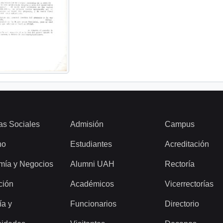
as Sociales
Admisión
Campus
ho
Estudiantes
Acreditación
mía y Negocios
Alumni UAH
Rectoría
ción
Académicos
Vicerrectorías
ía y
Funcionarios
Directorio