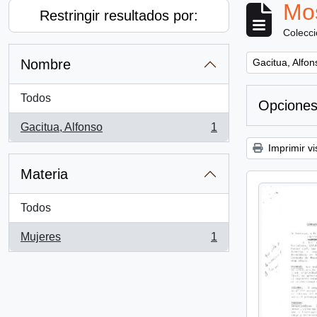
Mos
Restringir resultados por:
Colecc
Remove filter:
Nombre
Gacitua, Alfon
Todos
Opciones
Gacitua, Alfonso
1
, 1 resultados
Imprimir vi
Materia
Todos
Mujeres
1
, 1 resultados