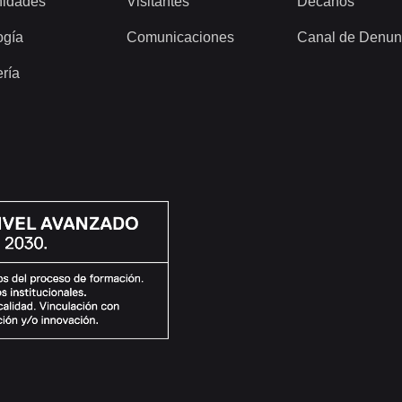
idades
Visitantes
Decanos
ogía
Comunicaciones
Canal de Denun
ería