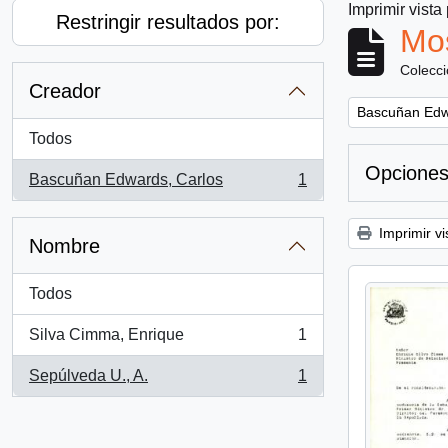
Imprimir vista
Restringir resultados por:
Mos
Colecc
Creador
Remove filter:
Bascuñan Edw
Todos
Opciones
Bascuñan Edwards, Carlos
1
, 1 resultados
Imprimir vi
Nombre
Todos
Silva Cimma, Enrique
1
, 1 resultados
Sepúlveda U., A.
1
, 1 resultados