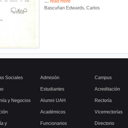
…
read more
Bascuñan Edwards, Carlos
as Sociales
Admisión
Campus
ho
Estudiantes
Acreditación
mía y Negocios
Alumni UAH
Rectoría
ción
Académicos
Vicerrectorías
ía y
Funcionarios
Directorio