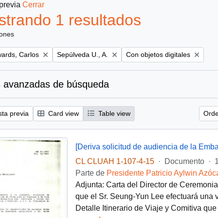
 previa
Cerrar
trando 1 resultados
iones
Remove filter:
Remove filter:
ards, Carlos
Sepúlveda U., A.
Con objetos digitales
 avanzadas de búsqueda
sta previa
Card view
Table view
Orde
CL CLUAH 1-107-4-15
·
Documento
·
Parte de
Presidente Patricio Aylwin Azóc
Adjunta: Carta del Director de Ceremonia
que el Sr. Seung-Yun Lee efectuará una vi
Detalle Itinerario de Viaje y Comitiva qu