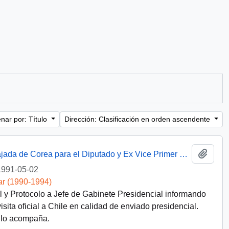
nar por: Título
Dirección: Clasificación en orden ascendente
Añadi
[Deriva solicitud de audiencia de la Embajada de Corea para el Diputado y Ex Vice Primer Ministro Sr. Seung-Yung Lee, efectuada a través del Director del Ceremonial y Protocolo a S.E. el Presidente de la República]
1991-05-02
ar (1990-1994)
l y Protocolo a Jefe de Gabinete Presidencial informando
sita oficial a Chile en calidad de enviado presidencial.
e lo acompaña.