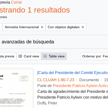
 previa
Cerrar
trando 1 resultados
iones
Remove filter:
Remove filter:
Amnistía Internacional
Con objetos digitales
 avanzadas de búsqueda
sta previa
Card view
Table view
Ordenar por: Fe
CL CLUAH 1-90-7-23
·
Documento
·
19
Parte de
Presidente Patricio Aylwin Azóc
Carta de agradecimiento del Presidente de
Presidente Patricio Aylwin con motivo del
Duffy, Peter