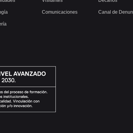
idades
Visitantes
Decanos
ogía
Comunicaciones
Canal de Denun
ería