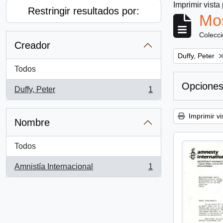
Imprimir vista
Restringir resultados por:
Mos
Colecc
Creador
Remove filter:
Duffy, Peter
Todos
Opciones
Duffy, Peter
1
, 1 resultados
Imprimir vi
Nombre
Todos
Amnistía Internacional
1
, 1 resultados