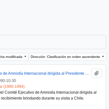
cha modificada
Dirección: Clasificación en orden ascendente
Añadi
[Carta del Presidente del Comité Ejecutivo de Amnistía Internacional dirigida al Presidente Patricio Aylwin]
90-10-30
ar (1990-1994)
l Comité Ejecutivo de Amnistía Internacional dirigida al
 recibimiento brindando durante su visita a Chile.