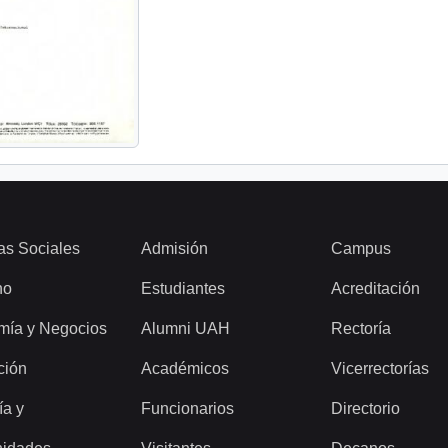
as Sociales
Admisión
Campus
ho
Estudiantes
Acreditación
mía y Negocios
Alumni UAH
Rectoría
ción
Académicos
Vicerrectorías
ía y
Funcionarios
Directorio