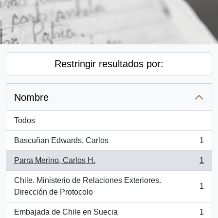
Restringir resultados por:
Nombre
Todos
Bascuñan Edwards, Carlos
1
, 1 resultados
Parra Merino, Carlos H.
1
, 1 resultados
Chile. Ministerio de Relaciones Exteriores.
1
, 1 resultados
Dirección de Protocolo
Embajada de Chile en Suecia
1
, 1 resultados