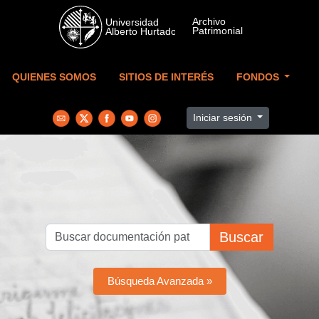
Skip to main content
QUIENES SOMOS
SITIOS DE INTERÉS
FONDOS
Iniciar sesión
Buscar
Búsqueda Avanzada »