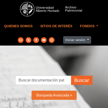
Skip to main content
QUIENES SOMOS
SITIOS DE INTERÉS
FONDOS
Iniciar sesión
Buscar
Búsqueda Avanzada »