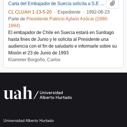
Añadi
Carta del Embajador de Suecia solicita a S.E una audiencia para Junio de 1992
CL CLUAH 1-13-5-20
·
Expediente
·
1992-06-23
Parte de
Presidente Patricio Aylwin Azócar (1990-
1994)
El embajador de Chile en Suecia estará en Santiago
hasta fines de Junio y le solicita al Presidente una
audiencia con el fin de saludarlo e informarle sobre su
Misión el 23 de Junio de 1993
Klammer Borgoño, Carlos
Universidad Alberto Hurtado