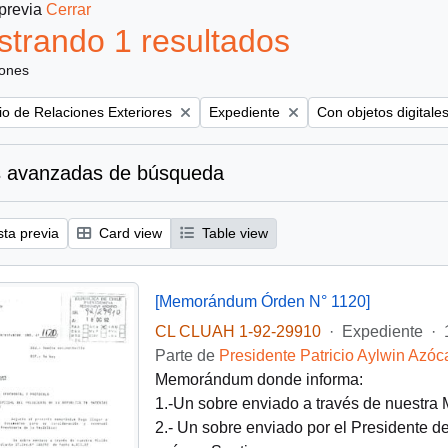
 previa
Cerrar
trando 1 resultados
iones
Remove filter:
Remove filter:
rio de Relaciones Exteriores
Expediente
Con objetos digitale
 avanzadas de búsqueda
sta previa
Card view
Table view
[Memorándum Órden N° 1120]
CL CLUAH 1-92-29910
·
Expediente
·
Parte de
Presidente Patricio Aylwin Azóc
Memorándum donde informa:
1.-Un sobre enviado a través de nuestra
2.- Un sobre enviado por el Presidente d