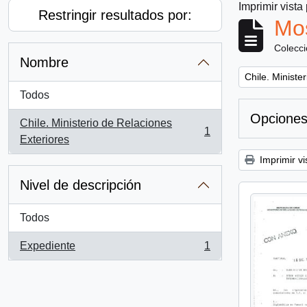
Imprimir vista
Restringir resultados por:
Mos
Colecc
Nombre
Remove filter:
Chile. Ministe
Todos
Opciones
Chile. Ministerio de Relaciones
1
, 1 resultados
Exteriores
Imprimir vi
Nivel de descripción
Todos
Expediente
1
, 1 resultados