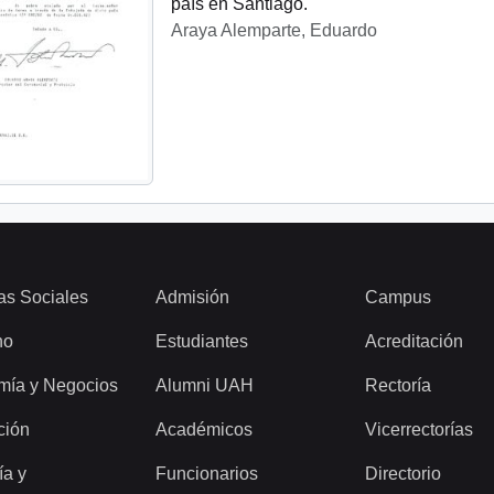
país en Santiago.
Araya Alemparte, Eduardo
as Sociales
Admisión
Campus
ho
Estudiantes
Acreditación
mía y Negocios
Alumni UAH
Rectoría
ción
Académicos
Vicerrectorías
ía y
Funcionarios
Directorio