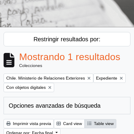
Restringir resultados por:
Mostrando 1 resultados
Colecciones
Remove filter:
Remove filter:
Chile. Ministerio de Relaciones Exteriores
Expediente
Remove filter:
Con objetos digitales
Opciones avanzadas de búsqueda
Imprimir vista previa
Card view
Table view
Ordenar por: Fecha final