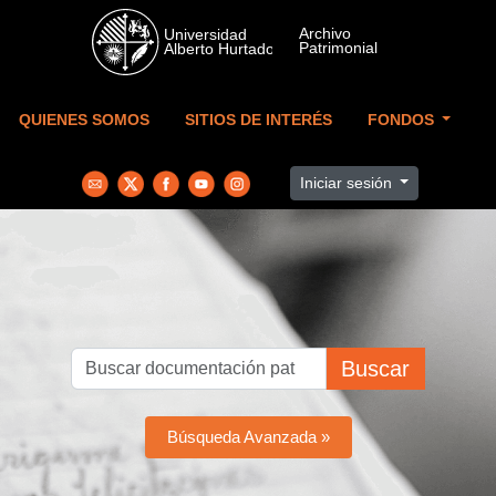
Skip to main content
QUIENES SOMOS
SITIOS DE INTERÉS
FONDOS
Iniciar sesión
Buscar
Búsqueda Avanzada »