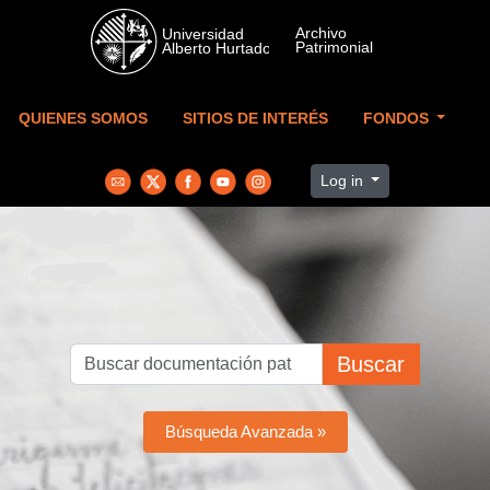
Skip to main content
QUIENES SOMOS
SITIOS DE INTERÉS
FONDOS
Log in
Buscar
Búsqueda Avanzada »