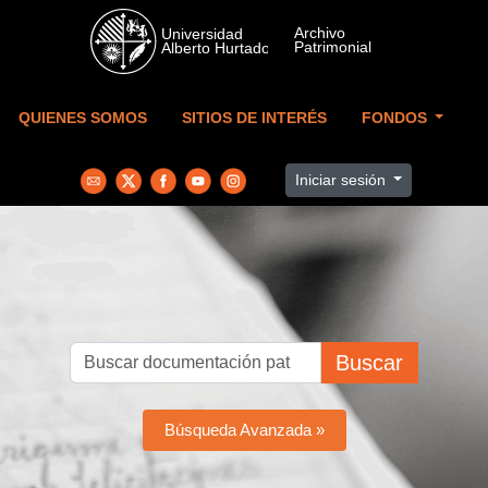
Skip to main content
QUIENES SOMOS
SITIOS DE INTERÉS
FONDOS
Iniciar sesión
Buscar
Búsqueda Avanzada »