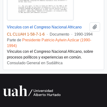
Añadi
Vínculos con el Congreso Nacional Africano
CL CLUAH 1-58-7-1-6
·
Documento
·
1990-1994
Parte de
Presidente Patricio Aylwin Azócar (1990-
1994)
Vínculos con el Congreso Nacional Africano, sobre
procesos políticos y experiencias en común.
Consulado General en Sudáfrica