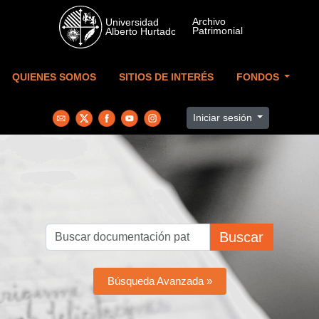
Skip to main content
QUIENES SOMOS
SITIOS DE INTERÉS
FONDOS
Iniciar sesión
Buscar
Búsqueda Avanzada »