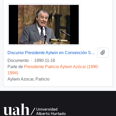
Añadi
Discurso Presidente Aylwin en Convención Santiago: Video
Documento
·
1990-11-16
Parte de
Presidente Patricio Aylwin Azócar (1990-
1994)
Aylwin Azocar, Patricio