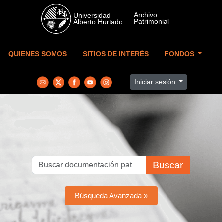
Skip to main content
QUIENES SOMOS
SITIOS DE INTERÉS
FONDOS
Iniciar sesión
Buscar
Búsqueda Avanzada »