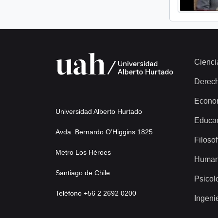
Cienci
Derec
Econo
Universidad Alberto Hurtado
Educa
Avda. Bernardo O’Higgins 1825
Filosof
Metro Los Héroes
Human
Santiago de Chile
Psicol
Teléfono +56 2 2692 0200
Ingeni