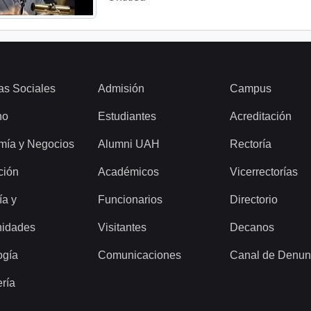
as Sociales
Admisión
Campus
ho
Estudiantes
Acreditación
mía y Negocios
Alumni UAH
Rectoría
ción
Académicos
Vicerrectorías
ía y
Funcionarios
Directorio
idades
Visitantes
Decanos
ogía
Comunicaciones
Canal de Denun
ería