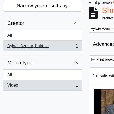
Print preview
Narrow your results by:
Sho
Archiva
Creator
Remove filter:
Aylwin Azocar,
All
Advanced
Aylwin Azocar, Patricio
1
, 1 results
Print previ
Media type
All
1 results wi
Video
1
, 1 results