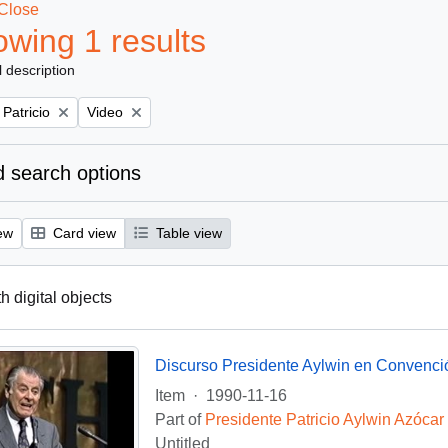
Close
wing 1 results
l description
Remove filter:
 Patricio
Video
 search options
ew
Card view
Table view
th digital objects
Discurso Presidente Aylwin en Convenci
Item
·
1990-11-16
Part of
Presidente Patricio Aylwin Azócar
Untitled