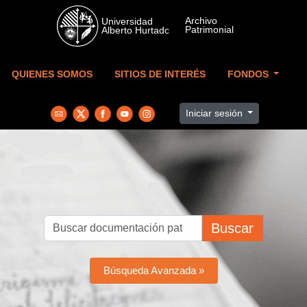
Skip to main content
QUIENES SOMOS
SITIOS DE INTERÉS
FONDOS
Iniciar sesión
Buscar
Búsqueda Avanzada »