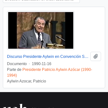
Añadi
Discurso Presidente Aylwin en Convención Santiago: Video
Documento
·
1990-11-16
Parte de
Presidente Patricio Aylwin Azócar (1990-
1994)
Aylwin Azocar, Patricio