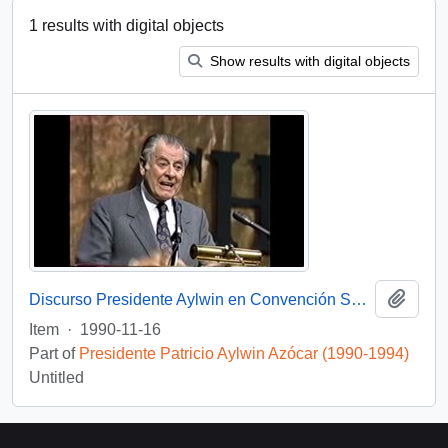
1 results with digital objects
Show results with digital objects
Add t
Discurso Presidente Aylwin en Convención Santiago: Video
Item
·
1990-11-16
Part of
Presidente Patricio Aylwin Azócar (1990-1994)
Untitled