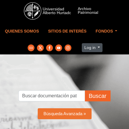
Skip to main content
QUIENES SOMOS
SITIOS DE INTERÉS
FONDOS
Log in
Buscar
Búsqueda Avanzada »