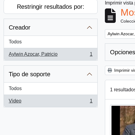
Imprimir vista
Restringir resultados por:
Mos
Colecc
Creador
Remove filter:
Aylwin Azocar,
Todos
Opciones
Aylwin Azocar, Patricio
1
, 1 resultados
Imprimir vi
Tipo de soporte
Todos
1 resultado
Video
1
, 1 resultados