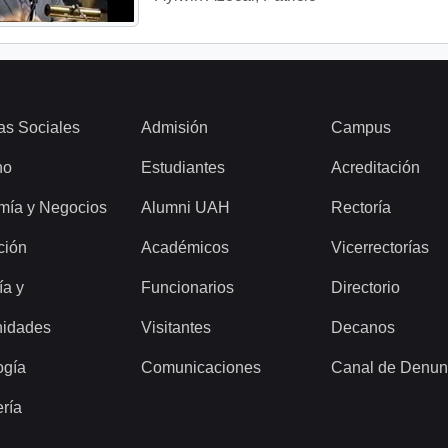
as Sociales
Admisión
Campus
ho
Estudiantes
Acreditación
mía y Negocios
Alumni UAH
Rectoría
ción
Académicos
Vicerrectorías
ía y
Funcionarios
Directorio
idades
Visitantes
Decanos
ogía
Comunicaciones
Canal de Denun
ería