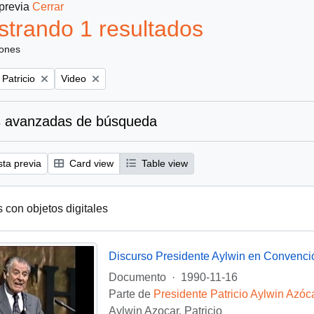
 previa
Cerrar
trando 1 resultados
iones
Remove filter:
 Patricio
Video
 avanzadas de búsqueda
sta previa
Card view
Table view
s con objetos digitales
Discurso Presidente Aylwin en Convenci
Documento
·
1990-11-16
Parte de
Presidente Patricio Aylwin Azóc
Aylwin Azocar, Patricio