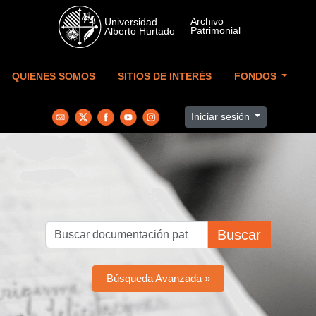
Skip to main content
QUIENES SOMOS
SITIOS DE INTERÉS
FONDOS
Iniciar sesión
Buscar
Búsqueda Avanzada »