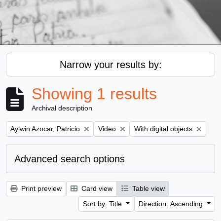
Narrow your results by:
Showing 1 results
Archival description
Remove filter:
Remove filter:
Remove filter:
Aylwin Azocar, Patricio
Video
With digital objects
Advanced search options
Print preview
Card view
Table view
Sort by: Title
Direction: Ascending