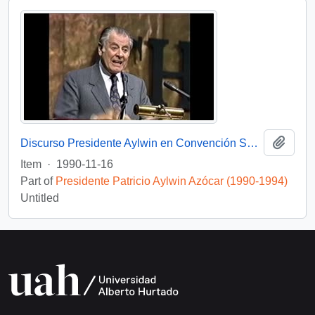
Add t
Discurso Presidente Aylwin en Convención Santiago: Video
Item
·
1990-11-16
Part of
Presidente Patricio Aylwin Azócar (1990-1994)
Untitled