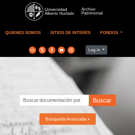
Skip to main content
QUIENES SOMOS
SITIOS DE INTERÉS
FONDOS
Log in
Buscar
Búsqueda Avanzada »