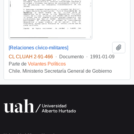
Añadi
[Relaciones cívico-militares]
CL CLUAH 2-91-466
·
Documento
·
1991-01-09
Parte de
Volantes Políticos
Chile. Ministerio Secretaría General de Gobierno