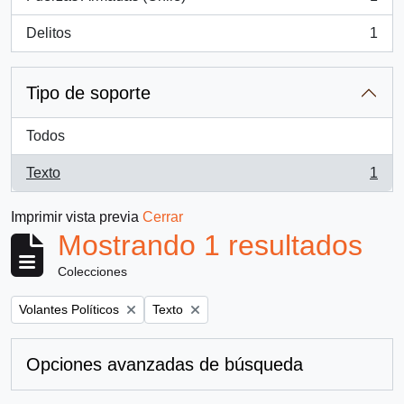
, 1 resultados
Delitos
1
, 1 resultados
Tipo de soporte
Todos
Texto
1
, 1 resultados
Imprimir vista previa
Cerrar
Mostrando 1 resultados
Colecciones
Remove filter:
Remove filter:
Volantes Políticos
Texto
Opciones avanzadas de búsqueda