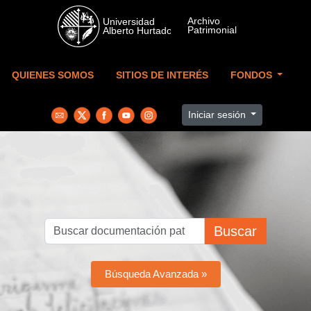
Skip to main content
QUIENES SOMOS
SITIOS DE INTERÉS
FONDOS
Iniciar sesión
Buscar
Búsqueda Avanzada »