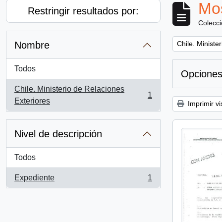
Mos
Restringir resultados por:
Colecc
Remove filter:
Nombre
Chile. Ministe
Todos
Opciones
Chile. Ministerio de Relaciones
1
, 1 resultados
Exteriores
Imprimir vi
Nivel de descripción
Todos
Expediente
1
, 1 resultados