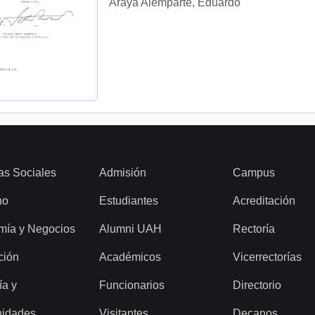
Araya Alemparte, Eduardo
as Sociales
Admisión
Campus
ho
Estudiantes
Acreditación
mía y Negocios
Alumni UAH
Rectoría
ción
Académicos
Vicerrectorías
ía y
Funcionarios
Directorio
idades
Visitantes
Decanos