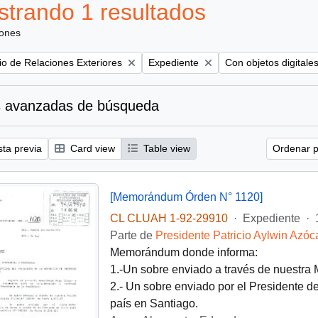
trando 1 resultados
iones
Remove filter:
Remove filter:
rio de Relaciones Exteriores
Expediente
Con objetos digitale
 avanzadas de búsqueda
sta previa
Card view
Table view
Ordenar p
[Memorándum Órden N° 1120]
CL CLUAH 1-92-29910
·
Expediente
·
Parte de
Presidente Patricio Aylwin Azóc
Memorándum donde informa:
1.-Un sobre enviado a través de nuestra
2.- Un sobre enviado por el Presidente d
país en Santiago.