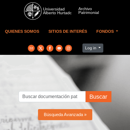
Skip to main content
QUIENES SOMOS
SITIOS DE INTERÉS
FONDOS
Log in
Buscar
Búsqueda Avanzada »