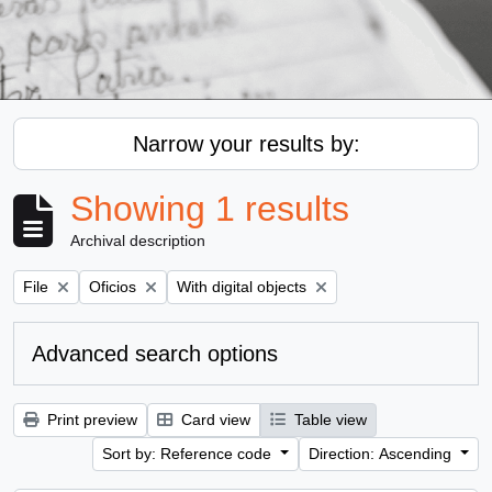
Narrow your results by:
Showing 1 results
Archival description
Remove filter:
Remove filter:
Remove filter:
File
Oficios
With digital objects
Advanced search options
Print preview
Card view
Table view
Sort by: Reference code
Direction: Ascending