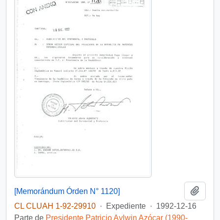
Añadi
[Memorándum Órden N° 1120]
CL CLUAH 1-92-29910
·
Expediente
·
1992-12-16
Parte de
Presidente Patricio Aylwin Azócar (1990-