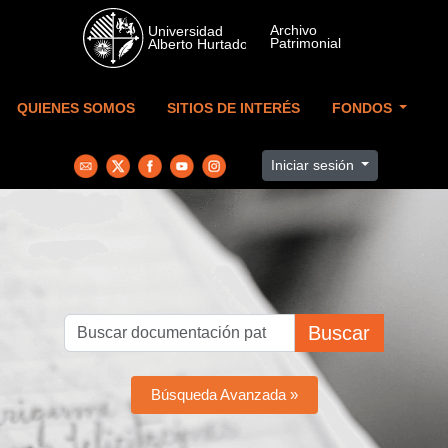
Skip to main content
QUIENES SOMOS
SITIOS DE INTERÉS
FONDOS
Iniciar sesión
Buscar
Búsqueda Avanzada »