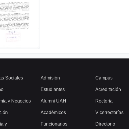
as Sociales
Admisión
Campus
ho
Estudiantes
Acreditación
mía y Negocios
Alumni UAH
Rectoría
ción
Académicos
Vicerrectorías
ía y
Funcionarios
Directorio