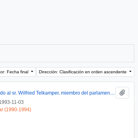
or: Fecha final
Dirección: Clasificación en orden ascendente
Añadi
[Oficio del Subsecretario de Justicia dirigido al sr. Wilfried Telkamper, miembro del parlamento europeo]
1993-11-03
ar (1990-1994)