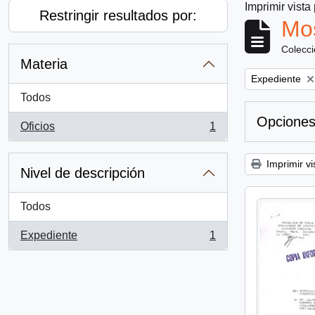
Imprimir vista
Restringir resultados por:
Mos
Colecc
Materia
Remove filter:
Expediente
Todos
Opciones
Oficios
1
, 1 resultados
Imprimir vi
Nivel de descripción
Todos
Expediente
1
, 1 resultados