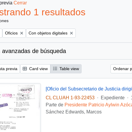
 previa
Cerrar
trando 1 resultados
iones
Remove filter:
Remove filter:
Oficios
Con objetos digitales
 avanzadas de búsqueda
sta previa
Card view
Table view
Ordenar p
CL CLUAH 1-93-22453
·
Expediente
·
Parte de
Presidente Patricio Aylwin Azóc
Sánchez Edwards, Marcos