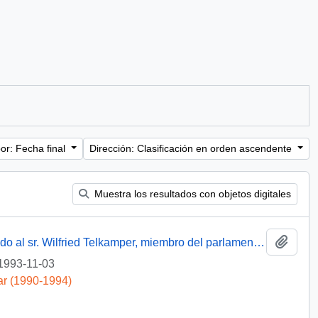
or: Fecha final
Dirección: Clasificación en orden ascendente
Muestra los resultados con objetos digitales
Añadi
[Oficio del Subsecretario de Justicia dirigido al sr. Wilfried Telkamper, miembro del parlamento europeo]
1993-11-03
ar (1990-1994)