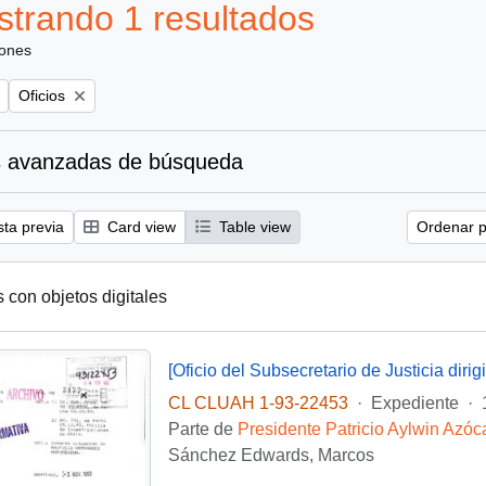
trando 1 resultados
iones
Remove filter:
Oficios
 avanzadas de búsqueda
sta previa
Card view
Table view
Ordenar p
s con objetos digitales
CL CLUAH 1-93-22453
·
Expediente
·
Parte de
Presidente Patricio Aylwin Azóc
Sánchez Edwards, Marcos