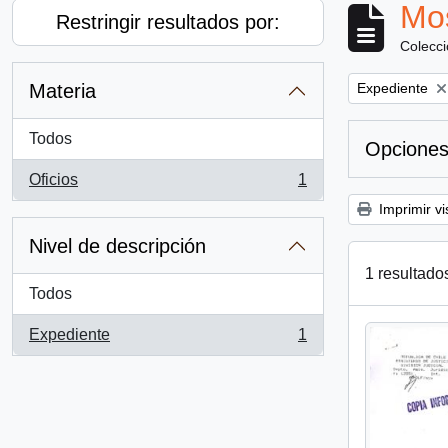
Mos
Restringir resultados por:
Colecc
Remove filter:
Materia
Expediente
Todos
Opciones
Oficios
1
, 1 resultados
Imprimir vi
Nivel de descripción
1 resultado
Todos
Expediente
1
, 1 resultados