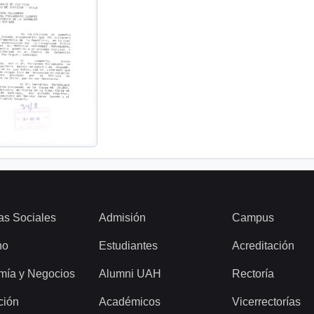
as Sociales
Admisión
Campus
ho
Estudiantes
Acreditación
mía y Negocios
Alumni UAH
Rectoría
ción
Académicos
Vicerrectorías