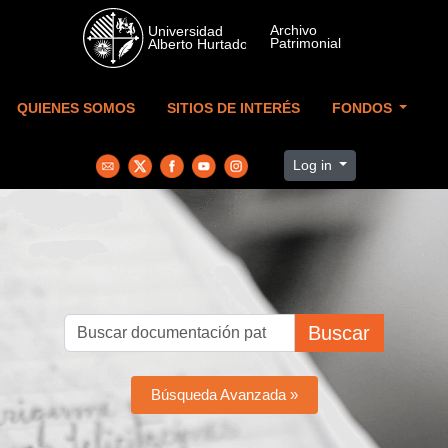
Skip to main content
QUIENES SOMOS
SITIOS DE INTERÉS
FONDOS
Log in
Buscar
Búsqueda Avanzada »