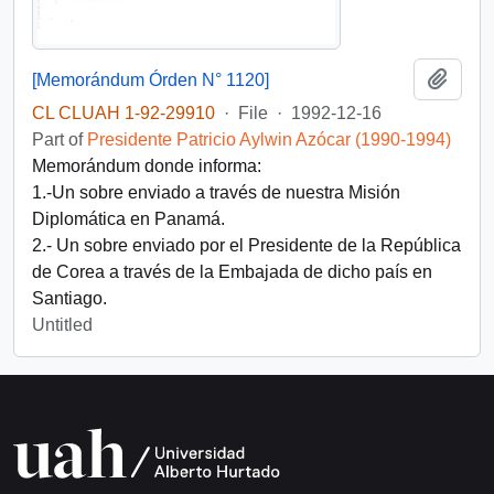
Add t
[Memorándum Órden N° 1120]
CL CLUAH 1-92-29910
·
File
·
1992-12-16
Part of
Presidente Patricio Aylwin Azócar (1990-1994)
Memorándum donde informa:
1.-Un sobre enviado a través de nuestra Misión
Diplomática en Panamá.
2.- Un sobre enviado por el Presidente de la República
de Corea a través de la Embajada de dicho país en
Santiago.
Untitled