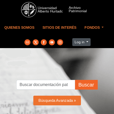
Skip to main content
QUIENES SOMOS
SITIOS DE INTERÉS
FONDOS
Log in
Buscar
Búsqueda Avanzada »