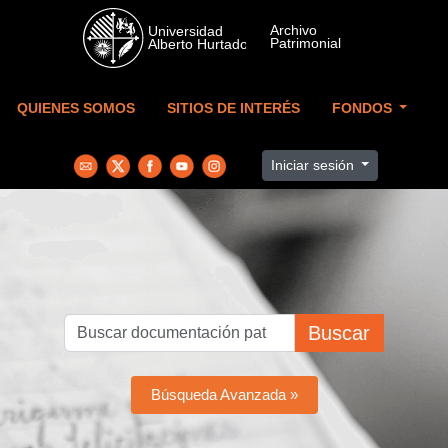
Skip to main content
QUIENES SOMOS
SITIOS DE INTERÉS
FONDOS
Iniciar sesión
Buscar
Búsqueda Avanzada »