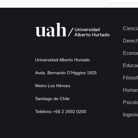
Cienci
Derec
Econo
Universidad Alberto Hurtado
Educa
Avda. Bernardo O’Higgins 1825
Filosof
Metro Los Héroes
Human
Santiago de Chile
Psicol
Teléfono +56 2 2692 0200
Ingeni