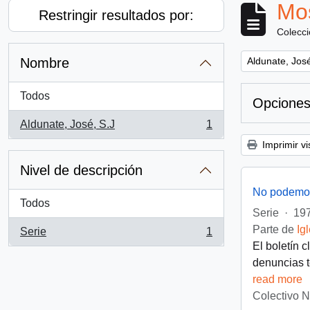
Mos
Restringir resultados por:
Colecc
Remove filter:
Nombre
Aldunate, José
Todos
Opciones
Aldunate, José, S.J
1
, 1 resultados
Imprimir vi
Nivel de descripción
No podemos
Todos
Serie
·
197
Parte de
Ig
Serie
1
, 1 resultados
El boletín 
denuncias t
read more
Colectivo 