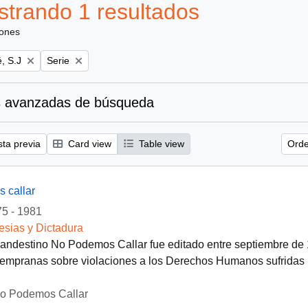
trando 1 resultados
iones
Remove filter:
, S.J
Serie
 avanzadas de búsqueda
sta previa
Card view
Table view
Orde
 callar
5 - 1981
lesias y Dictadura
clandestino No Podemos Callar fue editado entre septiembre de
empranas sobre violaciones a los Derechos Humanos sufridas po
No Podemos Callar