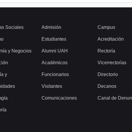
as Sociales
Admisión
Campus
ho
Estudiantes
Acreditación
mía y Negocios
Alumni UAH
Rectoría
ción
Académicos
Vicerrectorías
ía y
Funcionarios
Directorio
idades
Visitantes
Decanos
ogía
Comunicaciones
Canal de Denun
ería