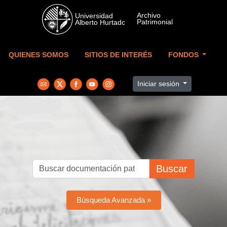
Skip to main content
QUIENES SOMOS
SITIOS DE INTERÉS
FONDOS
Iniciar sesión
Buscar
Búsqueda Avanzada »