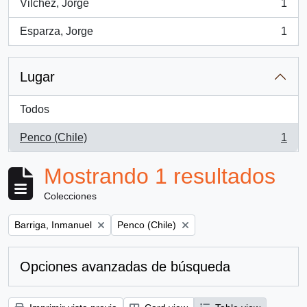
Vilchez, Jorge
1
, 1 resultados
Esparza, Jorge
1
, 1 resultados
Lugar
Todos
Penco (Chile)
1
, 1 resultados
Mostrando 1 resultados
Colecciones
Remove filter:
Remove filter:
Barriga, Inmanuel
Penco (Chile)
Opciones avanzadas de búsqueda