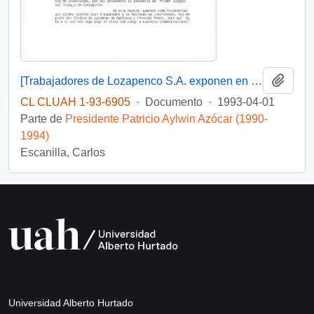
Añadi
[Trabajadores de Lozapenco S.A. exponen en relación pago de remuneraciones e indemnizaciones y solicitan gestión]
CL CLUAH 1-93-6905
·
Documento
·
1993-04-01
Parte de
Presidente Patricio Aylwin Azócar (1990-
1994)
Escanilla, Carlos
Universidad Alberto Hurtado