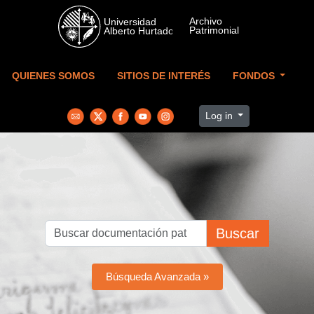
Skip to main content
QUIENES SOMOS
SITIOS DE INTERÉS
FONDOS
Log in
Buscar
Búsqueda Avanzada »