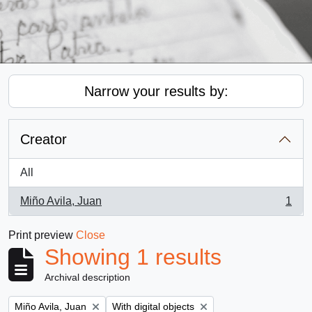
Narrow your results by:
Creator
All
Miño Avila, Juan
1
, 1 results
Print preview
Close
Showing 1 results
Archival description
Remove filter:
Remove filter:
Miño Avila, Juan
With digital objects