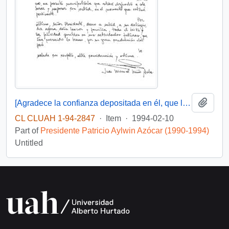
Add t
[Agradece la confianza depositada en él, que le posibilito servir en su gobierno]
CL CLUAH 1-94-2847
·
Item
·
1994-02-10
Part of
Presidente Patricio Aylwin Azócar (1990-1994)
Untitled