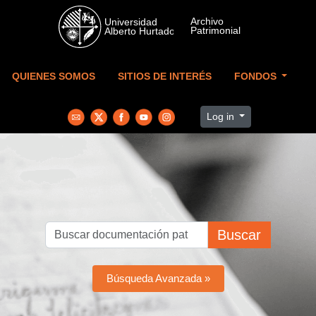
Skip to main content
QUIENES SOMOS
SITIOS DE INTERÉS
FONDOS
Log in
Buscar
Búsqueda Avanzada »