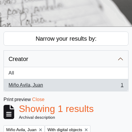
Narrow your results by:
Creator
All
Miño Avila, Juan
1
, 1 results
Print preview
Close
Showing 1 results
Archival description
Remove filter:
Remove filter:
Miño Avila, Juan
With digital objects