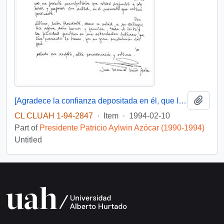
Add t
[Agradece la confianza depositada en él, que le posibilito servir en su gobierno]
CL CLUAH 1-94-2847
·
Item
·
1994-02-10
Part of
Presidente Patricio Aylwin Azócar (1990-1994)
Untitled