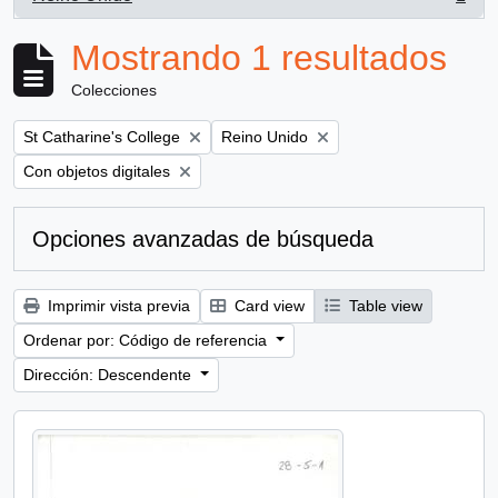
, 1 resultados
Mostrando 1 resultados
Colecciones
Remove filter:
Remove filter:
St Catharine's College
Reino Unido
Remove filter:
Con objetos digitales
Opciones avanzadas de búsqueda
Imprimir vista previa
Card view
Table view
Ordenar por: Código de referencia
Dirección: Descendente