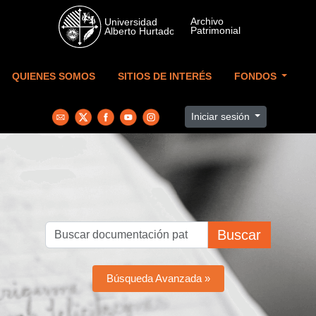
Skip to main content
QUIENES SOMOS
SITIOS DE INTERÉS
FONDOS
Iniciar sesión
Buscar
Búsqueda Avanzada »