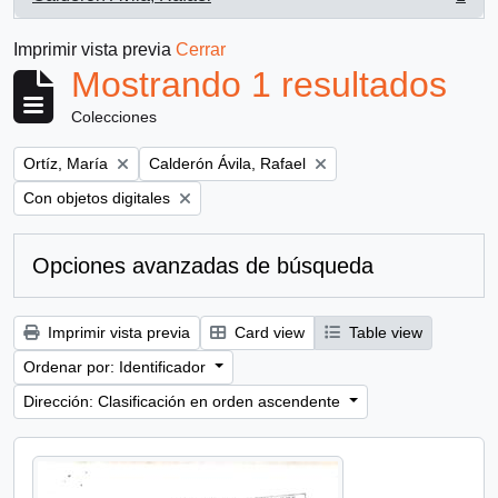
, 1 resultados
Imprimir vista previa
Cerrar
Mostrando 1 resultados
Colecciones
Remove filter:
Remove filter:
Ortíz, María
Calderón Ávila, Rafael
Remove filter:
Con objetos digitales
Opciones avanzadas de búsqueda
Imprimir vista previa
Card view
Table view
Ordenar por: Identificador
Dirección: Clasificación en orden ascendente