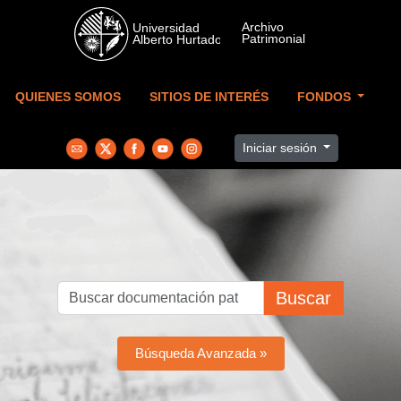
Skip to main content
QUIENES SOMOS
SITIOS DE INTERÉS
FONDOS
Iniciar sesión
Buscar
Búsqueda Avanzada »