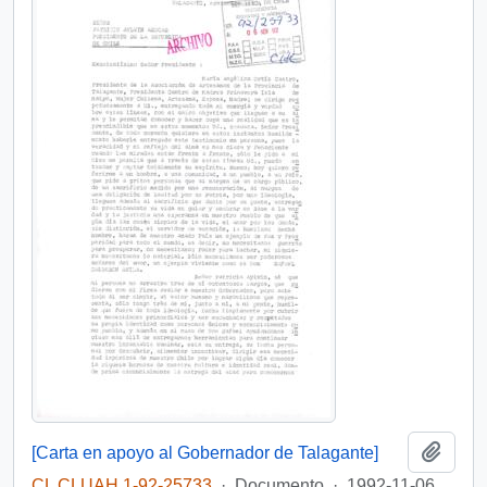
Añadi
[Carta en apoyo al Gobernador de Talagante]
CL CLUAH 1-92-25733
·
Documento
·
1992-11-06