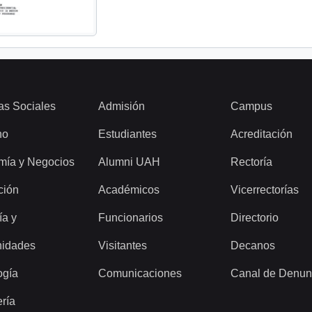
as Sociales
Admisión
Campus
ho
Estudiantes
Acreditación
mía y Negocios
Alumni UAH
Rectoría
ción
Académicos
Vicerrectorías
ía y
Funcionarios
Directorio
idades
Visitantes
Decanos
ogía
Comunicaciones
Canal de Denun
ería