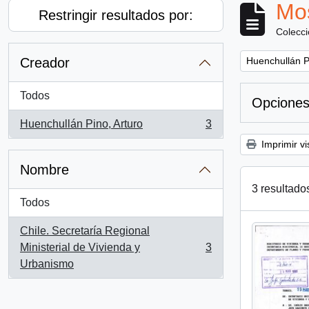
Mos
Restringir resultados por:
Colecc
Remove filter:
Creador
Huenchullán P
Todos
Opciones
Huenchullán Pino, Arturo
3
, 3 resultados
Imprimir vi
Nombre
3 resultado
Todos
Chile. Secretaría Regional
Ministerial de Vivienda y
3
, 3 resultados
Urbanismo