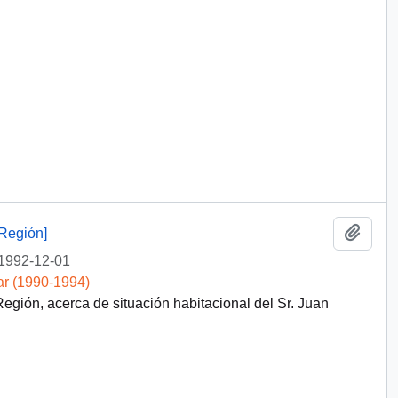
Añadi
Región]
1992-12-01
ar (1990-1994)
gión, acerca de situación habitacional del Sr. Juan