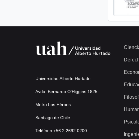
Cienci
Derec
Econo
Universidad Alberto Hurtado
Educa
Avda. Bernardo O’Higgins 1825
Filosof
Metro Los Héroes
Human
Santiago de Chile
Psicol
Teléfono +56 2 2692 0200
Ingeni