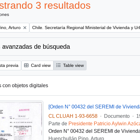
trando 3 resultados
iones
Remove filter:
ino, Arturo
Chile. Secretaría Regional Ministerial de Vivienda y U
 avanzadas de búsqueda
sta previa
Card view
Table view
s con objetos digitales
[Orden N° 00432 del SEREMI de Viviend
CL CLUAH 1-93-6658
·
Documento
·
1
Parte de
Presidente Patricio Aylwin Azóc
Orden N° 00432 del SEREMI de Vivienda 
Huenchullán Pino, Arturo