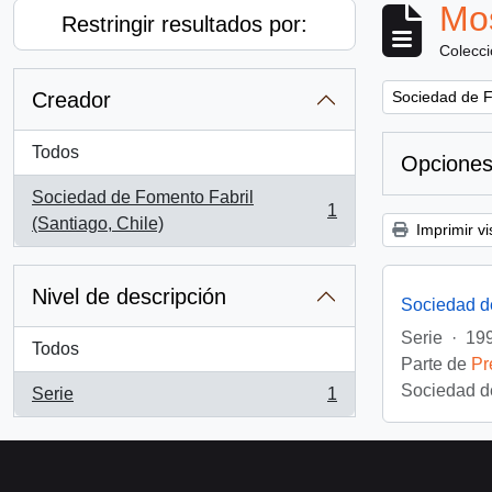
Mos
Restringir resultados por:
Colecc
Remove filter:
Creador
Sociedad de F
Todos
Opciones
Sociedad de Fomento Fabril
1
, 1 resultados
(Santiago, Chile)
Imprimir vi
Nivel de descripción
Sociedad d
Serie
·
199
Todos
Parte de
Pr
Sociedad de
Serie
1
, 1 resultados