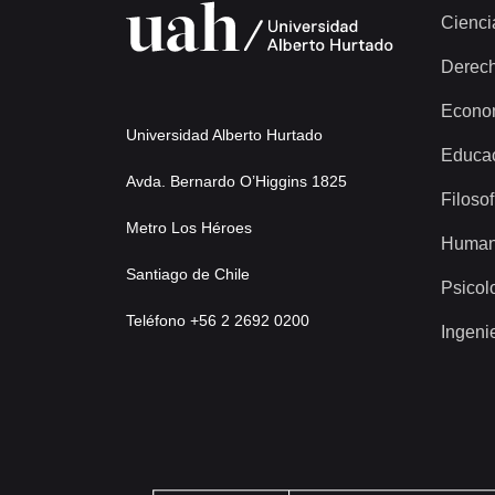
Cienci
Derec
Econo
Universidad Alberto Hurtado
Educa
Avda. Bernardo O’Higgins 1825
Filosof
Metro Los Héroes
Human
Santiago de Chile
Psicol
Teléfono +56 2 2692 0200
Ingeni