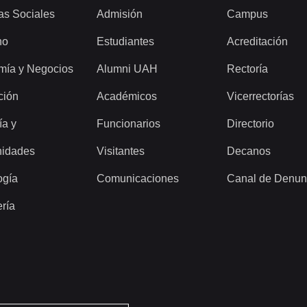
as Sociales
Admisión
Campus
ho
Estudiantes
Acreditación
mía y Negocios
Alumni UAH
Rectoría
ción
Académicos
Vicerrectorías
ía y
Funcionarios
Directorio
idades
Visitantes
Decanos
ogía
Comunicaciones
Canal de Denun
ería