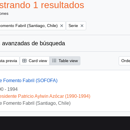
trando 1 resultados
iones
Remove filter:
omento Fabril (Santiago, Chile)
Serie
 avanzadas de búsqueda
sta previa
Card view
Table view
Orde
e Fomento Fabril (SOFOFA)
0 - 1994
esidente Patricio Aylwin Azócar (1990-1994)
 Fomento Fabril (Santiago, Chile)