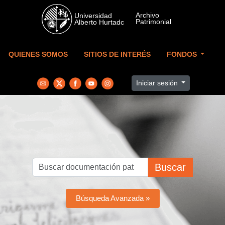
Skip to main content
QUIENES SOMOS
SITIOS DE INTERÉS
FONDOS
Iniciar sesión
Buscar
Búsqueda Avanzada »