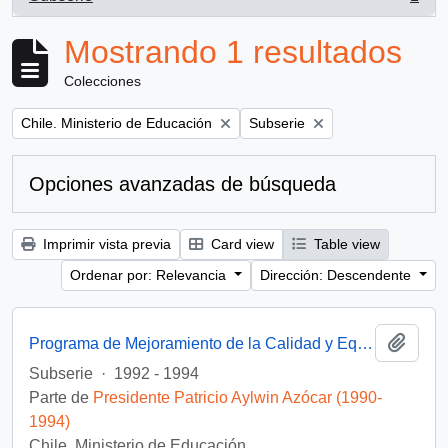
, 1 resultados
Mostrando 1 resultados
Colecciones
Remove filter:
Remove filter:
Chile. Ministerio de Educación
Subserie
Opciones avanzadas de búsqueda
Imprimir vista previa
Card view
Table view
Ordenar por: Relevancia
Dirección: Descendente
Añadi
Programa de Mejoramiento de la Calidad y Equidad de la Educación (MECE)
Subserie
·
1992 - 1994
Parte de
Presidente Patricio Aylwin Azócar (1990-
1994)
Chile. Ministerio de Educación