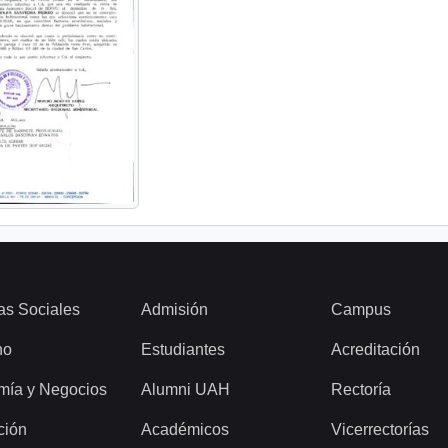
as Sociales
Admisión
Campus
ho
Estudiantes
Acreditación
mía y Negocios
Alumni UAH
Rectoría
ción
Académicos
Vicerrectorías