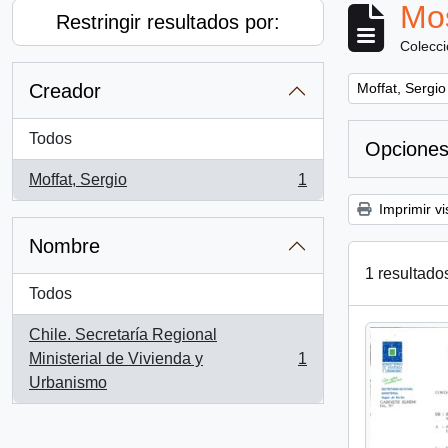
Mos
Restringir resultados por:
Colecc
Remove filter:
Creador
Moffat, Sergio
Todos
Opciones
Moffat, Sergio
1
, 1 resultados
Imprimir vi
Nombre
1 resultado
Todos
Chile. Secretaría Regional
Ministerial de Vivienda y
1
, 1 resultados
Urbanismo