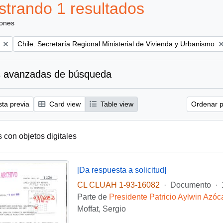
trando 1 resultados
iones
Remove filter:
Chile. Secretaría Regional Ministerial de Vivienda y Urbanismo
 avanzadas de búsqueda
sta previa
Card view
Table view
Ordenar p
s con objetos digitales
[Da respuesta a solicitud]
CL CLUAH 1-93-16082
·
Documento
·
Parte de
Presidente Patricio Aylwin Azóc
Moffat, Sergio