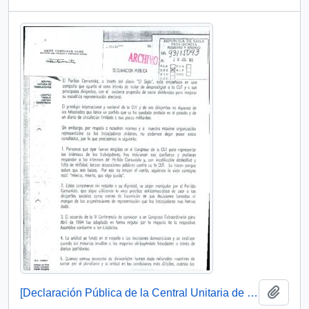
Añadi
[Declaración Pública de la Central Unitaria de Trabajadores]