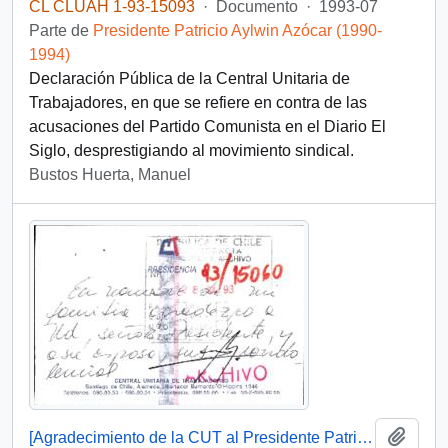
CL CLUAH 1-93-15093
·
Documento
·
1993-07
Parte de
Presidente Patricio Aylwin Azócar (1990-
1994)
Declaración Pública de la Central Unitaria de
Trabajadores, en que se refiere en contra de las
acusaciones del Partido Comunista en el Diario El
Siglo, desprestigiando al movimiento sindical.
Bustos Huerta, Manuel
Añadi
[Agradecimiento de la CUT al Presidente Patricio Aylwin en memoria de Ramón Verdugo Díaz]