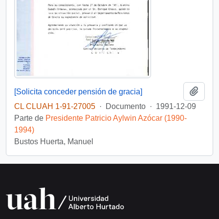
Añadi
[Solicita conceder pensión de gracia]
CL CLUAH 1-91-27005
·
Documento
·
1991-12-09
Parte de
Presidente Patricio Aylwin Azócar (1990-
1994)
Bustos Huerta, Manuel