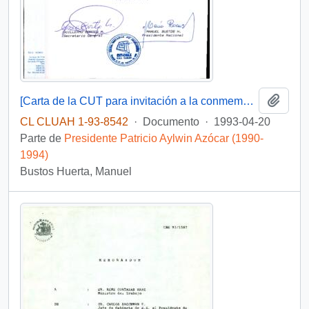
Añadi
[Carta de la CUT para invitación a la conmemoración del Día del Trabajador del 1° de Mayo]
CL CLUAH 1-93-8542
·
Documento
·
1993-04-20
Parte de
Presidente Patricio Aylwin Azócar (1990-
1994)
Bustos Huerta, Manuel