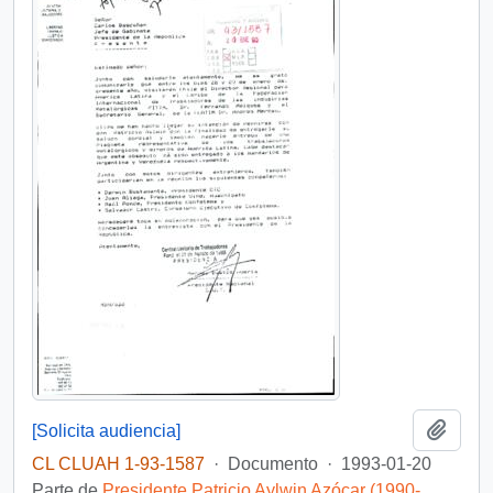
Añadi
[Solicita audiencia]
CL CLUAH 1-93-1587
·
Documento
·
1993-01-20
Parte de
Presidente Patricio Aylwin Azócar (1990-