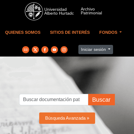
Skip to main content
QUIENES SOMOS
SITIOS DE INTERÉS
FONDOS
Iniciar sesión
Buscar
Búsqueda Avanzada »