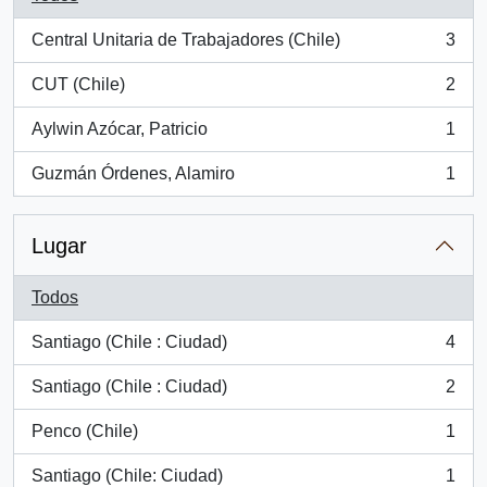
Central Unitaria de Trabajadores (Chile)
3
, 3 resultados
CUT (Chile)
2
, 2 resultados
Aylwin Azócar, Patricio
1
, 1 resultados
Guzmán Órdenes, Alamiro
1
, 1 resultados
Lugar
Todos
Santiago (Chile : Ciudad)
4
, 4 resultados
Santiago (Chile : Ciudad)
2
, 2 resultados
Penco (Chile)
1
, 1 resultados
Santiago (Chile: Ciudad)
1