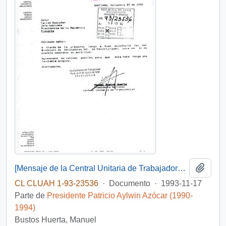
Añadi
[Mensaje de la Central Unitaria de Trabajadores dirigido al Jefe de Gabinete Presidencial, mediante el cual adjunta solicitud del Sindicato de Estibadores N° 1 de Penco-Lirquén]
CL CLUAH 1-93-23536
·
Documento
·
1993-11-17
Parte de
Presidente Patricio Aylwin Azócar (1990-
1994)
Bustos Huerta, Manuel