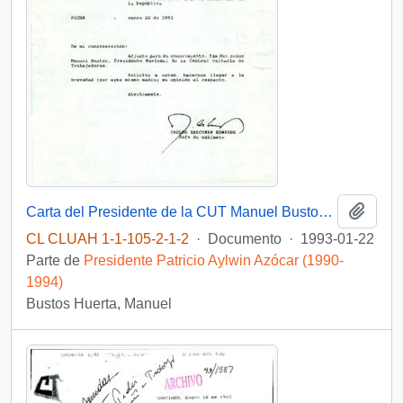
Añadi
Carta del Presidente de la CUT Manuel Bustos solicita audiencia con el Presidente Aylwin
CL CLUAH 1-1-105-2-1-2
·
Documento
·
1993-01-22
Parte de
Presidente Patricio Aylwin Azócar (1990-
1994)
Bustos Huerta, Manuel