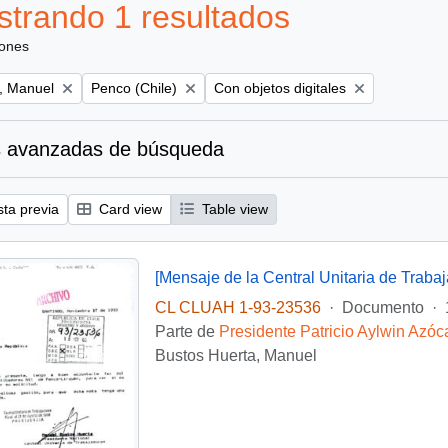
trando 1 resultados
iones
Remove filter:
Remove filter:
, Manuel
Penco (Chile)
Con objetos digitales
 avanzadas de búsqueda
sta previa
Card view
Table view
CL CLUAH 1-93-23536
·
Documento
·
Parte de
Presidente Patricio Aylwin Azóc
Bustos Huerta, Manuel