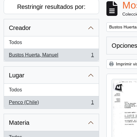
Mos
Restringir resultados por:
Colecc
Remove filter:
Creador
Bustos Huerta
Todos
Opciones
Bustos Huerta, Manuel
1
, 1 resultados
Imprimir vi
Lugar
Todos
Penco (Chile)
1
, 1 resultados
Materia