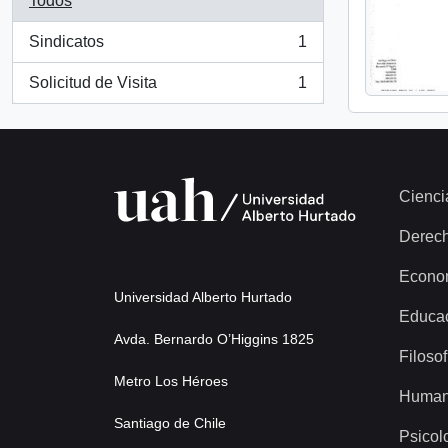
Todos
Sindicatos
1
, 1 resultados
Solicitud de Visita
1
, 1 resultados
Cienci
Derec
Econo
Universidad Alberto Hurtado
Educa
Avda. Bernardo O’Higgins 1825
Filosof
Metro Los Héroes
Human
Santiago de Chile
Psicol