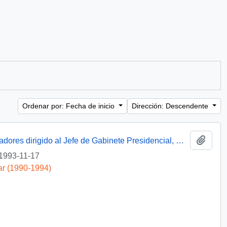
Ordenar por: Fecha de inicio
Dirección: Descendente
Añadi
[Mensaje de la Central Unitaria de Trabajadores dirigido al Jefe de Gabinete Presidencial, mediante el cual adjunta solicitud del Sindicato de Estibadores N° 1 de Penco-Lirquén]
1993-11-17
ar (1990-1994)