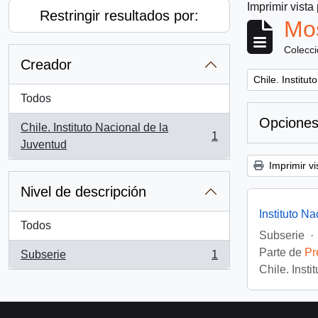
Imprimir vista
Restringir resultados por:
Mos
Colecc
Creador
Remove filter:
Chile. Institu
Todos
Opciones
Chile. Instituto Nacional de la
1
, 1 resultados
Juventud
Imprimir vi
Nivel de descripción
Instituto N
Todos
Subserie
·
Parte de
Pr
Subserie
1
, 1 resultados
Chile. Inst