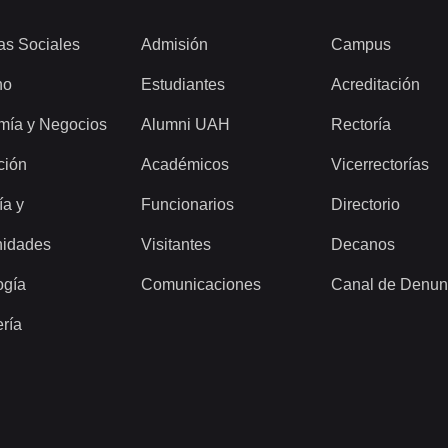
as Sociales
Admisión
Campus
ho
Estudiantes
Acreditación
mía y Negocios
Alumni UAH
Rectoría
ción
Académicos
Vicerrectorías
ía y
Funcionarios
Directorio
idades
Visitantes
Decanos
ogía
Comunicaciones
Canal de Denun
ería