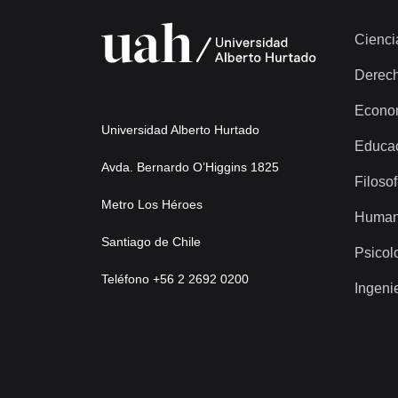
Cienci
Derec
Econo
Universidad Alberto Hurtado
Educa
Avda. Bernardo O’Higgins 1825
Filosof
Metro Los Héroes
Human
Santiago de Chile
Psicol
Teléfono +56 2 2692 0200
Ingeni