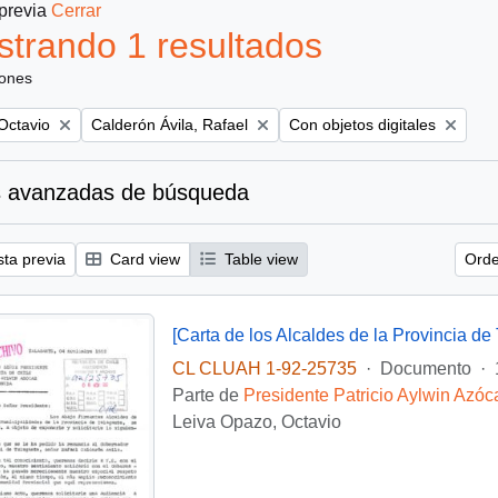
 previa
Cerrar
trando 1 resultados
iones
Remove filter:
Remove filter:
Octavio
Calderón Ávila, Rafael
Con objetos digitales
 avanzadas de búsqueda
sta previa
Card view
Table view
Orde
CL CLUAH 1-92-25735
·
Documento
·
Parte de
Presidente Patricio Aylwin Azóc
Leiva Opazo, Octavio