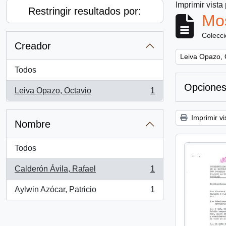
Imprimir vista
Restringir resultados por:
Mos
Colecc
Creador
Remove filter:
Leiva Opazo, 
Todos
Opciones
Leiva Opazo, Octavio
1
, 1 resultados
Imprimir vi
Nombre
Todos
Calderón Ávila, Rafael
1
, 1 resultados
Aylwin Azócar, Patricio
1
, 1 resultados