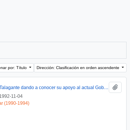
nar por: Título
Dirección: Clasificación en orden ascendente
Añadi
[Carta de los Alcaldes de la Provincia de Talagante dando a conocer su apoyo al actual Gobernador Provincial a quien le fue solicitada su renuncia]
1992-11-04
ar (1990-1994)