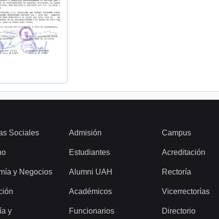
as Sociales
Admisión
Campus
ho
Estudiantes
Acreditación
mía y Negocios
Alumni UAH
Rectoría
ción
Académicos
Vicerrectorías
ía y
Funcionarios
Directorio