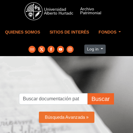
Skip to main content
QUIENES SOMOS
SITIOS DE INTERÉS
FONDOS
Log in
Buscar
Búsqueda Avanzada »