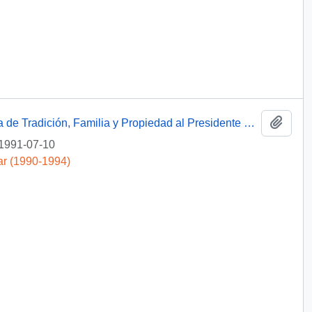
Añadi
[Correspondencia de la Sociedad Chilena de Tradición, Familia y Propiedad al Presidente Patricio Aylwin Azócar]
1991-07-10
ar (1990-1994)