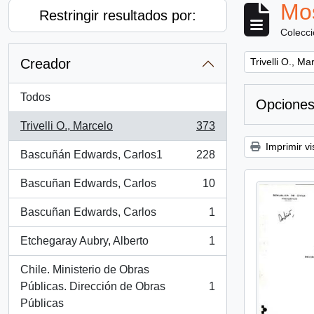
Mos
Restringir resultados por:
Colecc
Remove filter:
Creador
Trivelli O., Ma
Todos
Opciones
Trivelli O., Marcelo
373
, 373 resultados
Imprimir vi
Bascuñán Edwards, Carlos1
228
, 228 resultados
Bascuñan Edwards, Carlos
10
, 10 resultados
Bascuñan Edwards, Carlos
1
, 1 resultados
Etchegaray Aubry, Alberto
1
, 1 resultados
Chile. Ministerio de Obras
Públicas. Dirección de Obras
1
, 1 resultados
Públicas