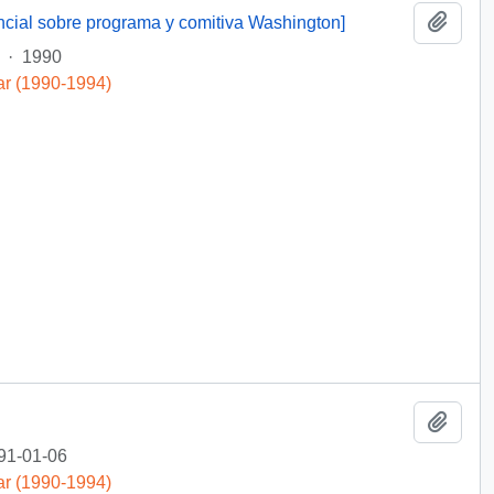
Añadi
encial sobre programa y comitiva Washington]
·
1990
ar (1990-1994)
Añadi
91-01-06
ar (1990-1994)