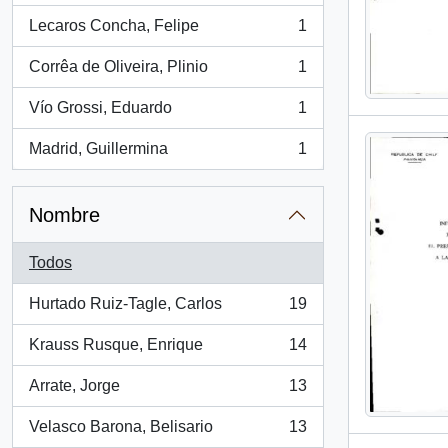
Lecaros Concha, Felipe
1
, 1 resultados
Corrêa de Oliveira, Plinio
1
, 1 resultados
Vío Grossi, Eduardo
1
, 1 resultados
Madrid, Guillermina
1
, 1 resultados
Nombre
Todos
Hurtado Ruiz-Tagle, Carlos
19
, 19 resultados
Krauss Rusque, Enrique
14
, 14 resultados
Arrate, Jorge
13
, 13 resultados
Velasco Barona, Belisario
13
, 13 resultados