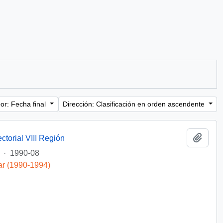
or: Fecha final
Dirección: Clasificación en orden ascendente
Añadi
ctorial VIII Región
·
1990-08
ar (1990-1994)