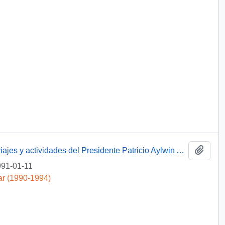
Añadi
Contenido Carpeta [Minutas de algunos viajes y actividades del Presidente Patricio Aylwin Azócar]
91-01-11
ar (1990-1994)