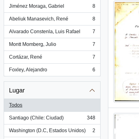
Jiménez Moraga, Gabriel
8
, 8 resultados
Abeliuk Manasevich, René
8
, 8 resultados
Alvarado Constenla, Luis Rafael
7
, 7 resultados
Montt Momberg, Julio
7
, 7 resultados
Cortázar, René
7
, 7 resultados
Foxley, Alejandro
6
, 6 resultados
Lugar
Todos
Santiago (Chile: Ciudad)
348
, 348 resultados
Washington (D.C, Estados Unidos)
2
, 2 resultados