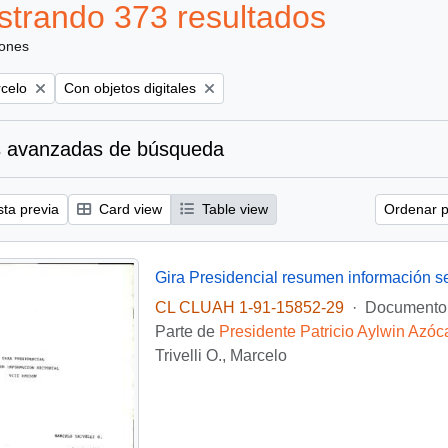
trando 373 resultados
iones
Remove filter:
rcelo
Con objetos digitales
 avanzadas de búsqueda
sta previa
Card view
Table view
Ordenar p
Gira Presidencial resumen información se
CL CLUAH 1-91-15852-29
·
Documento
Parte de
Presidente Patricio Aylwin Azóc
Trivelli O., Marcelo