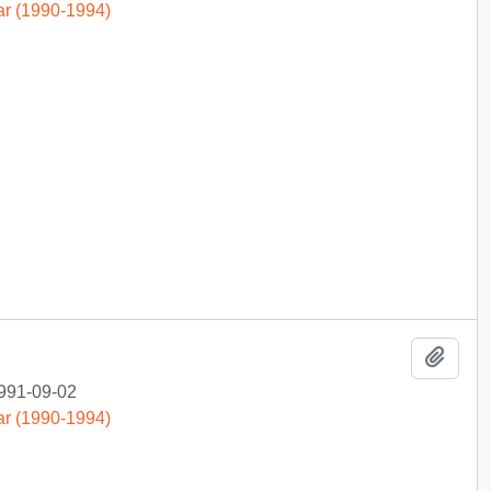
ar (1990-1994)
Añadi
991-09-02
ar (1990-1994)