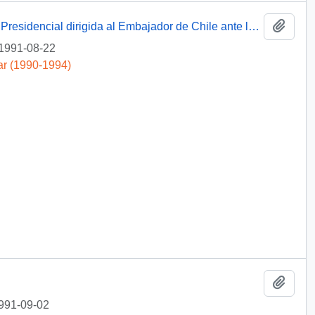
Añadi
[Carta de respuesta del Jefe de Gabinete Presidencial dirigida al Embajador de Chile ante la Organización de Estados Americanos]
1991-08-22
ar (1990-1994)
Añadi
991-09-02