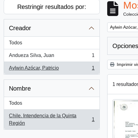
Mos
Restringir resultados por:
Colecc
Remove filter:
Creador
Aylwin Azócar,
Todos
Opciones
Andueza Silva, Juan
1
, 1 resultados
Imprimir vi
Aylwin Azócar, Patricio
1
, 1 resultados
1 resultado
Nombre
Todos
Chile. Intendencia de la Quinta
1
, 1 resultados
Región