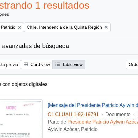
trando 1 resultados
iones
Remove filter:
 Patricio
Chile. Intendencia de la Quinta Región
 avanzadas de búsqueda
sta previa
Card view
Table view
Orde
s con objetos digitales
[Mensaje del Presidente Patricio Aylwin d
CL CLUAH 1-92-19791
·
Documento
·
Parte de
Presidente Patricio Aylwin Azóc
Aylwin Azócar, Patricio