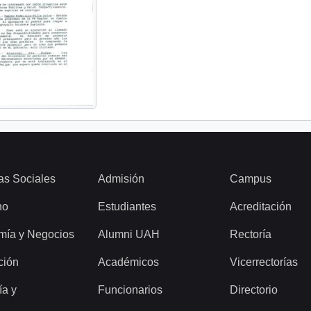
as Sociales
Admisión
Campus
ho
Estudiantes
Acreditación
mía y Negocios
Alumni UAH
Rectoría
ción
Académicos
Vicerrectorías
ía y
Funcionarios
Directorio