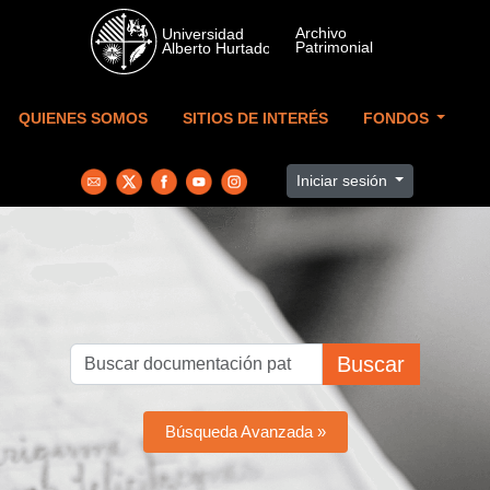
Skip to main content
QUIENES SOMOS
SITIOS DE INTERÉS
FONDOS
Iniciar sesión
Buscar
Búsqueda Avanzada »