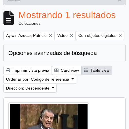
, 1 resultados
Mostrando 1 resultados
Colecciones
Remove filter:
Remove filter:
Remove filter:
Aylwin Azocar, Patricio
Video
Con objetos digitales
Opciones avanzadas de búsqueda
Imprimir vista previa
Card view
Table view
Ordenar por: Código de referencia
Dirección: Descendente