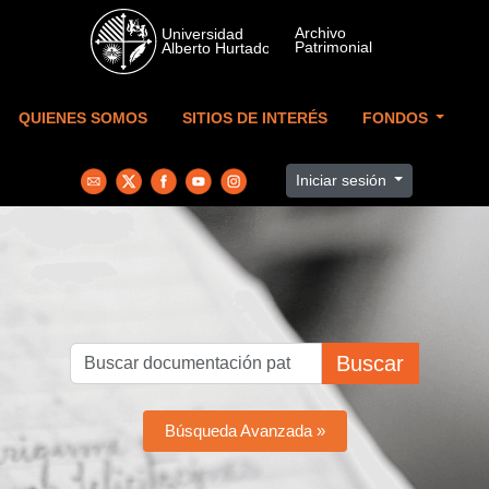
Skip to main content
QUIENES SOMOS
SITIOS DE INTERÉS
FONDOS
Iniciar sesión
Buscar
Búsqueda Avanzada »