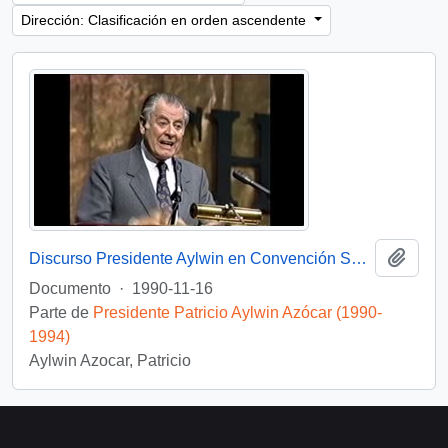
Dirección: Clasificación en orden ascendente
Añadi
Discurso Presidente Aylwin en Convención Santiago: Video
Documento
·
1990-11-16
Parte de
Presidente Patricio Aylwin Azócar (1990-
1994)
Aylwin Azocar, Patricio