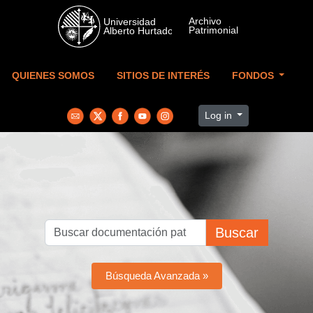
Skip to main content
QUIENES SOMOS
SITIOS DE INTERÉS
FONDOS
Log in
Buscar
Búsqueda Avanzada »