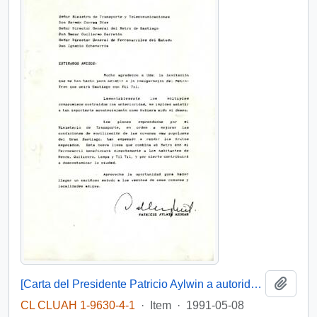
Add t
[Carta del Presidente Patricio Aylwin a autoridades del transporte]
CL CLUAH 1-9630-4-1
·
Item
·
1991-05-08