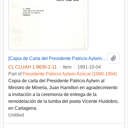
Add t
[Copia de Carta del Presidente Patricio Aylwin al Ministro de Minería, Juan Hamilton]
CL CLUAH 1-9630-2-11
·
Item
·
1991-10-04
Part of
Presidente Patricio Aylwin Azócar (1990-1994)
Copia de carta del Presidente Patricio Aylwin al
Ministro de Minería, Juan Hamilton en agradecimiento
a invitación a la ceremonia de entrega de la
remodelación de la tumba del poeta Vicente Huidobro,
en Cartagena.
Untitled