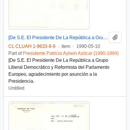
Add t
[De S.E. El Presidente De La República a Grupo Liberal Democrático y Reformista del Parlamento Europeo]
CL CLUAH 1-9633-9-9
·
Item
·
1990-05-10
Part of
Presidente Patricio Aylwin Azócar (1990-1994)
[De S.E. El Presidente De La República a Grupo
Liberal Democrático y Reformista del Parlamento
Europeo, agradecimiento por asunción a la
Presidencia.
Untitled