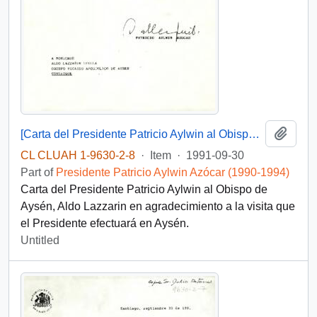
Add t
[Carta del Presidente Patricio Aylwin al Obispo de Aysén, Aldo Lazzarin]
CL CLUAH 1-9630-2-8
·
Item
·
1991-09-30
Part of
Presidente Patricio Aylwin Azócar (1990-1994)
Carta del Presidente Patricio Aylwin al Obispo de
Aysén, Aldo Lazzarin en agradecimiento a la visita que
el Presidente efectuará en Aysén.
Untitled