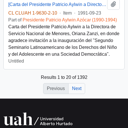
Add t
[Carta del Presidente Patricio Aylwin a Directora de Servicio Nacional de Menores]
CL CLUAH 1-9630-2-10
·
Item
·
1991-09-23
Part of
Presidente Patricio Aylwin Azócar (1990-1994)
Carta del Presidente Patricio Aylwin a la Directora de
Servicio Nacional de Menores, Oriana Zanzi, en donde
agradece invitación a la inauguración del "Segundo
Seminario Latinoamericano de los Derechos del Niño
y del Adolescente en una Sociedad Democrática".
Untitled
Results 1 to 20 of 1392
Previous
Next