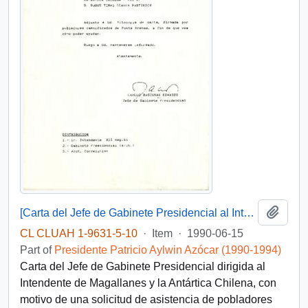
Add t
[Carta del Jefe de Gabinete Presidencial al Intendente de Magallanes y la Antártica Chilena]
CL CLUAH 1-9631-5-10
·
Item
·
1990-06-15
Part of
Presidente Patricio Aylwin Azócar (1990-1994)
Carta del Jefe de Gabinete Presidencial dirigida al
Intendente de Magallanes y la Antártica Chilena, con
motivo de una solicitud de asistencia de pobladores