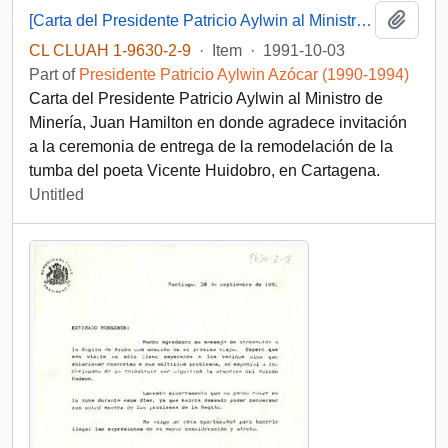
Add t
[Carta del Presidente Patricio Aylwin al Ministro de Minería, Juan Hamilton]
CL CLUAH 1-9630-2-9
·
Item
·
1991-10-03
Part of
Presidente Patricio Aylwin Azócar (1990-1994)
Carta del Presidente Patricio Aylwin al Ministro de
Minería, Juan Hamilton en donde agradece invitación
a la ceremonia de entrega de la remodelación de la
tumba del poeta Vicente Huidobro, en Cartagena.
Untitled