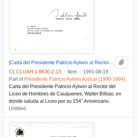
Add t
[Carta del Presidente Patricio Aylwin al Rector del Liceo de Hombres de Cauquenes]
CL CLUAH 1-9630-2-13
·
Item
·
1991-08-19
Part of
Presidente Patricio Aylwin Azócar (1990-1994)
Carta del Presidente Patricio Aylwin al Rector del
Liceo de Hombres de Cauquenes, Walter Bilbao, en
donde saluda al Liceo por su 154° Aniversario.
Untitled