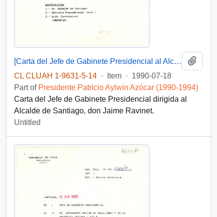
Add t
[Carta del Jefe de Gabinete Presidencial al Alcalde de Santiago]
CL CLUAH 1-9631-5-14
·
Item
·
1990-07-18
Part of
Presidente Patricio Aylwin Azócar (1990-1994)
Carta del Jefe de Gabinete Presidencial dirigida al
Alcalde de Santiago, don Jaime Ravinet.
Untitled