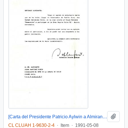
Add t
[Carta del Presidente Patricio Aylwin a Almirante Jorge Martínez Busch]
CL CLUAH 1-9630-2-4
·
Item
·
1991-05-08