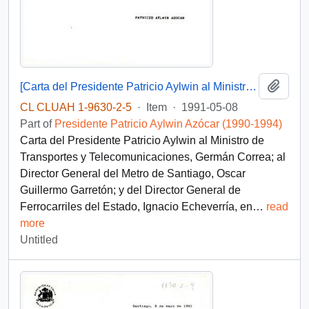
Add t
[Carta del Presidente Patricio Aylwin al Ministro de Transportes, Germán Correa]
CL CLUAH 1-9630-2-5
·
Item
·
1991-05-08
Part of
Presidente Patricio Aylwin Azócar (1990-1994)
Carta del Presidente Patricio Aylwin al Ministro de
Transportes y Telecomunicaciones, Germán Correa; al
Director General del Metro de Santiago, Oscar
Guillermo Garretón; y del Director General de
Ferrocarriles del Estado, Ignacio Echeverría, en
…
read
more
Untitled