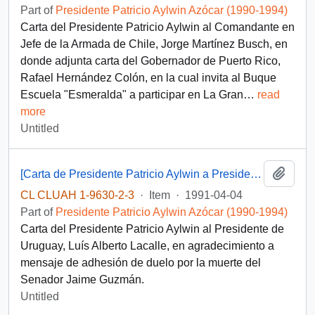
Part of
Presidente Patricio Aylwin Azócar (1990-1994)
Carta del Presidente Patricio Aylwin al Comandante en
Jefe de la Armada de Chile, Jorge Martínez Busch, en
donde adjunta carta del Gobernador de Puerto Rico,
Rafael Hernández Colón, en la cual invita al Buque
Escuela "Esmeralda" a participar en La Gran
…
read
more
Untitled
Add t
[Carta de Presidente Patricio Aylwin a Presidente de Uruguay, Luís Alberto Lacalle]
CL CLUAH 1-9630-2-3
·
Item
·
1991-04-04
Part of
Presidente Patricio Aylwin Azócar (1990-1994)
Carta del Presidente Patricio Aylwin al Presidente de
Uruguay, Luís Alberto Lacalle, en agradecimiento a
mensaje de adhesión de duelo por la muerte del
Senador Jaime Guzmán.
Untitled