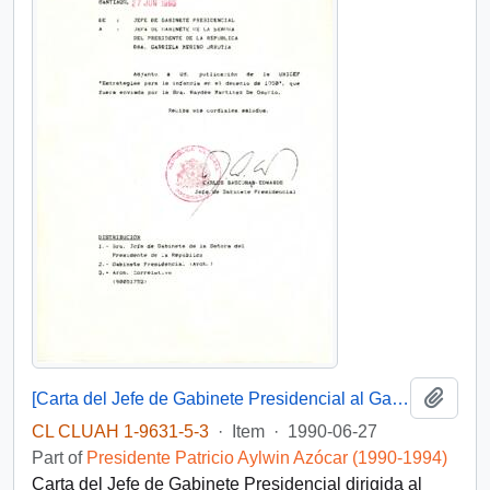
Add t
[Carta del Jefe de Gabinete Presidencial al Gabinete de la Primera Dama]
CL CLUAH 1-9631-5-3
·
Item
·
1990-06-27
Part of
Presidente Patricio Aylwin Azócar (1990-1994)
Carta del Jefe de Gabinete Presidencial dirigida al