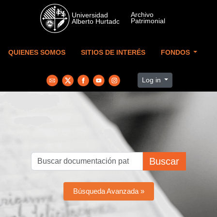
Skip to main content
QUIENES SOMOS
SITIOS DE INTERÉS
FONDOS
Log in
Buscar
Búsqueda Avanzada »