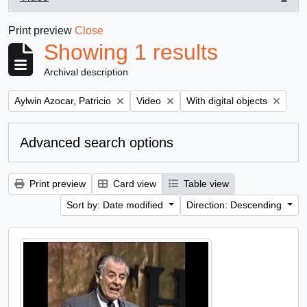
, 1 results
Print preview
Close
Showing 1 results
Archival description
Remove filter:
Remove filter:
Remove filter:
Aylwin Azocar, Patricio
Video
With digital objects
Advanced search options
Print preview
Card view
Table view
Sort by: Date modified
Direction: Descending