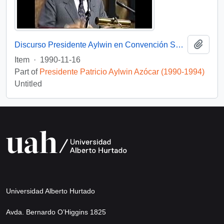
Add t
Discurso Presidente Aylwin en Convención Santiago: Video
Item
·
1990-11-16
Part of
Presidente Patricio Aylwin Azócar (1990-1994)
Untitled
Universidad Alberto Hurtado
Avda. Bernardo O’Higgins 1825