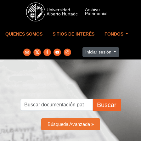
Skip to main content
QUIENES SOMOS
SITIOS DE INTERÉS
FONDOS
Iniciar sesión
Buscar
Búsqueda Avanzada »