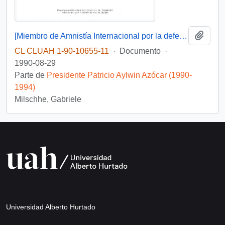
Añadi
[Miembro de Amnistía Internacional por la defensa de los detenidos desaparecidos en Chile felicita por la creación de la Comisión de de Verdad y Reconciliación]
CL CLUAH 1-90-10655-11
·
Documento
·
1990-08-29
Parte de
Presidente Patricio Aylwin Azócar (1990-
1994)
Milschhe, Gabriele
Universidad Alberto Hurtado