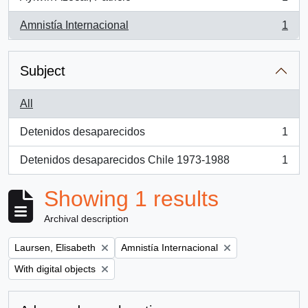
, 1 results
Amnistía Internacional
1
, 1 results
Subject
All
Detenidos desaparecidos
1
, 1 results
Detenidos desaparecidos Chile 1973-1988
1
, 1 results
Showing 1 results
Archival description
Remove filter:
Remove filter:
Laursen, Elisabeth
Amnistía Internacional
Remove filter:
With digital objects