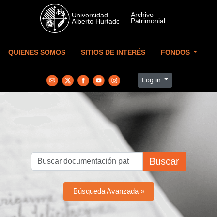
Skip to main content
QUIENES SOMOS
SITIOS DE INTERÉS
FONDOS
Log in
Buscar
Búsqueda Avanzada »