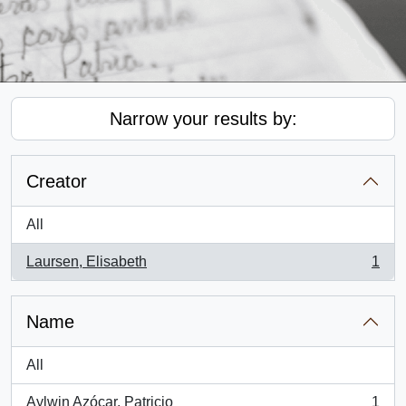
Narrow your results by:
Creator
All
Laursen, Elisabeth
1
, 1 results
Name
All
Aylwin Azócar, Patricio
1